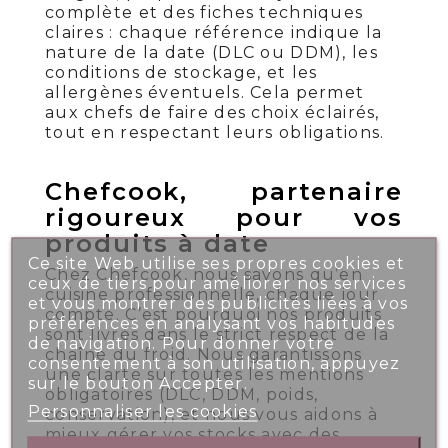
complète et des fiches techniques
claires : chaque référence indique la
nature de la date (DLC ou DDM), les
conditions de stockage, et les
allergènes éventuels. Cela permet
aux chefs de faire des choix éclairés,
tout en respectant leurs obligations.
Chefcook, partenaire
rigoureux pour vos
produits à date
Ce site Web utilise ses propres cookies et
Chez Chefcook, nous savons qu’en
ceux de tiers pour améliorer nos services
cuisine professionnelle, chaque jour
et vous montrer des publicités liées à vos
compte. C’est pourquoi nos produits
préférences en analysant vos habitudes
sont livrés dans le strict respect de la
de navigation. Pour donner votre
chaîne du froid. Nous garantissons
consentement à son utilisation, appuyez
une clarté sur toutes les mentions
sur le bouton Accepter.
obligatoires (DLC, DDM, poids,
Personnaliser les cookies
conservation), et nous vous aidons à
mieux gérer vos stocks avec des