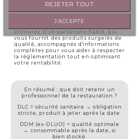
produits portionnés, faciles à identifier
REJETER TOUT
et à organiser.
En choisissant Chefcook comme
J'ACCEPTE
grossiste alimentaire, vous vous
entourez d’un partenaire fiable, qui
vous fournit des produits surgelés de
qualité, accompagnés d’informations
complètes pour vous aider à respecter
la réglementation tout en optimisant
votre rentabilité.
En résumé : que doit retenir un
professionnel de la restauration ?
DLC = sécurité sanitaire → obligation
stricte, produit à jeter après la date.
DDM (ex-DLUO) = qualité optimale
→ consommable après la date, si
bien stocké.