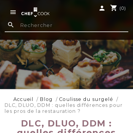
shopping_cart
person
(0)

search
Accueil
Blog
Coulisse du surgelé
DLC, DLUO, DDM : quelles différences pour
les pros de la restauration ?
DLC, DLUO, DDM :
quelles différences