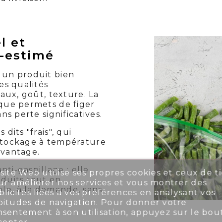
l et
-estimé
 un produit bien
es qualités
raux, goût, texture. La
ique permets de figer
ns perte significatives.
dits "frais", qui
 stockage à température
avantage.
nti-gaspillage : elle
site Web utilise ses propres cookies et ceux de ti
oduits tout en
r améliorer nos services et vous montrer des
le, à la demande, sans
licités liées à vos préférences en analysant vos
bitudes de navigation. Pour donner votre
nsentement à son utilisation, appuyez sur le bou