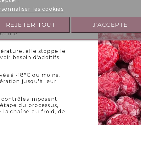
cepter.
sonnaliser les cookies
églementé
REJETER TOUT
J'ACCEPTE
curité
érature, elle stoppe le
oir besoin d'additifs
vés à -18°C ou moins,
fération jusqu'à leur
 contrôles imposent
 étape du processus,
 la chaîne du froid, de