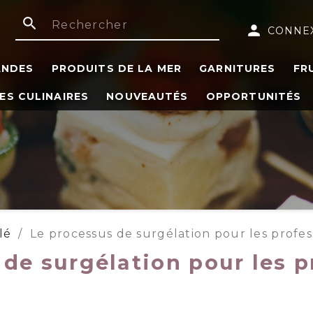
search
person
CONNE
ANDES
PRODUITS DE LA MER
GARNITURES
FR
ES CULINAIRES
NOUVEAUTÉS
OPPORTUNITÉS
lé
Le processus de surgélation pour les profes
 de surgélation pour les p