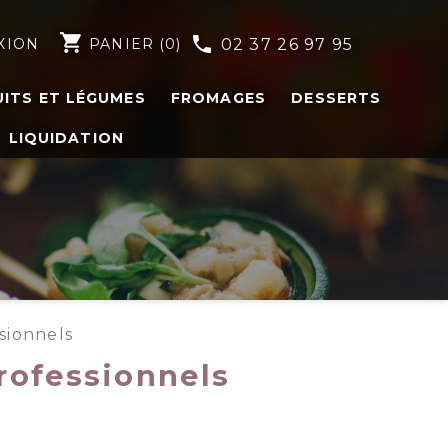
shopping_cart
phone
XION
PANIER
(0)
02 37 26 97 95
UITS ET LÉGUMES
FROMAGES
DESSERTS
LIQUIDATION
sionnels
rofessionnels