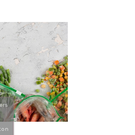
ers
ton