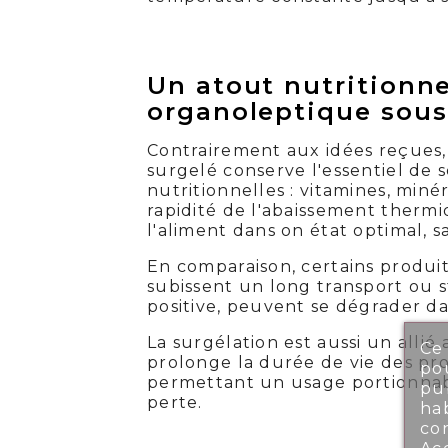
Un atout nutritionne
organoleptique sous
Contrairement aux idées reçues,
surgelé conserve l'essentiel de s
nutritionnelles : vitamines, miné
rapidité de l'abaissement therm
l'aliment dans on état optimal, sa
En comparaison, certains produits 
subissent un long transport ou
positive, peuvent se dégrader d
La surgélation est aussi un allié a
Ce 
prolonge la durée de vie des pr
pou
permettant un usage portionnab
pub
perte.
ha
co