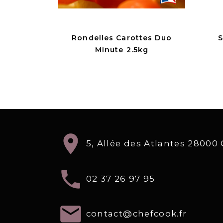
Rondelles Carottes Duo
S
Minute 2.5kg
location_on
5, Allée des Atlantes 2800
local_phone
02 37 26 97 95
email
contact@chefcook.fr