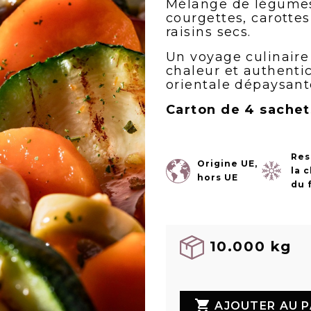
Mélange de légumes 
courgettes, carottes,
raisins secs.
Un voyage culinaire 
chaleur et authenti
orientale dépaysant
Carton de 4 sachet
Res
Origine UE,
la 
hors UE
du 
10.000 kg

AJOUTER AU P