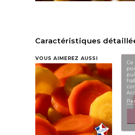
Caractéristiques détaillé
VOUS AIMEREZ AUSSI
Ce 
pou
pub
ha
co
Ac
Per