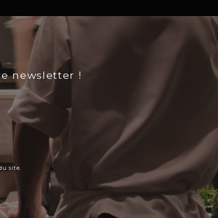
re newsletter !
u site.