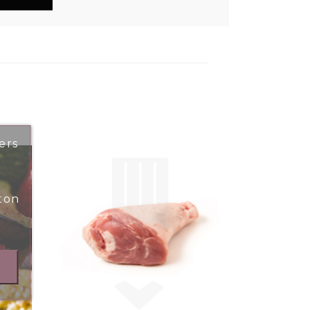
ers
ton