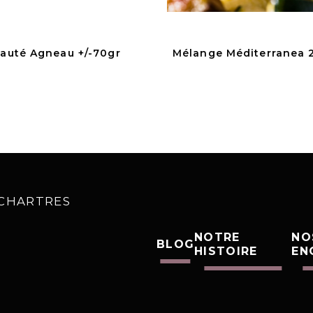
auté Agneau +/-70gr
Mélange Méditerranea 
0 CHARTRES
NOTRE
NO
BLOG
HISTOIRE
EN