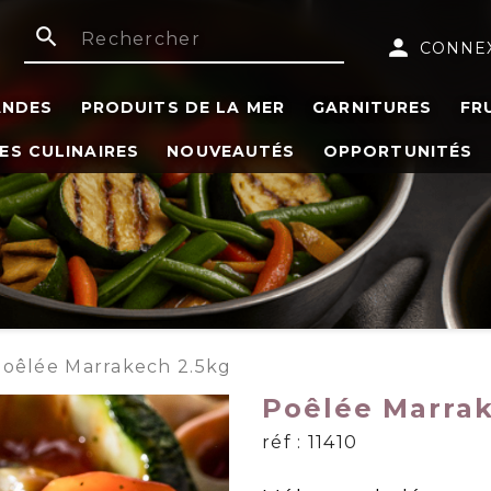
search
person
CONNE
ANDES
PRODUITS DE LA MER
GARNITURES
FR
ES CULINAIRES
NOUVEAUTÉS
OPPORTUNITÉS
oêlée Marrakech 2.5kg
Poêlée Marrak
réf : 11410