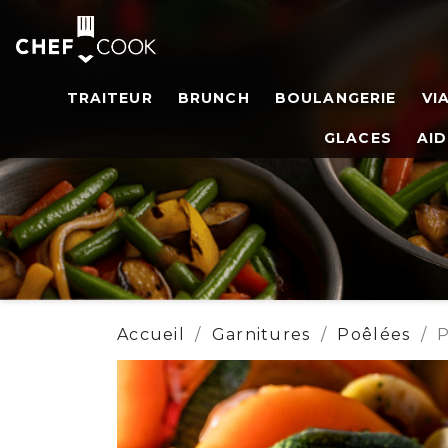
TRAITEUR
BRUNCH
BOULANGERIE
VI
GLACES
AID
Accueil
Garnitures
Poêlées
P