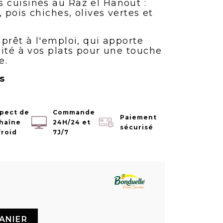
cuisinés au Raz el Hanout :
 pois chiches, olives vertes et
prêt à l'emploi, qui apporte
cité à vos plats pour une touche
e.
s
pect de
Commande
Paiement
chaîne
24H/24 et
sécurisé
froid
7J/7
ANIER