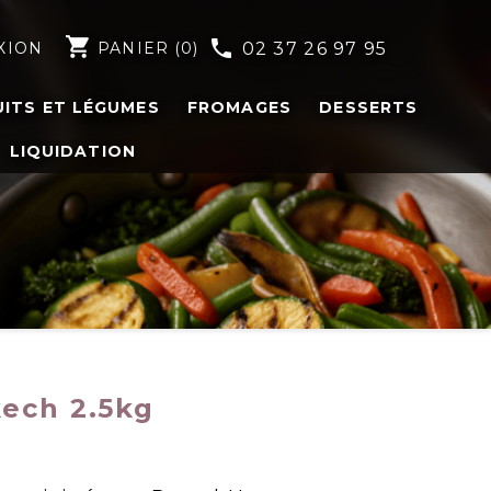
shopping_cart
phone
XION
PANIER
(0)
02 37 26 97 95
UITS ET LÉGUMES
FROMAGES
DESSERTS
LIQUIDATION
ech 2.5kg