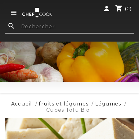
shopping_cart
person
(0)

search
Accueil
fruits et légumes
Légumes
Cubes Tofu Bio