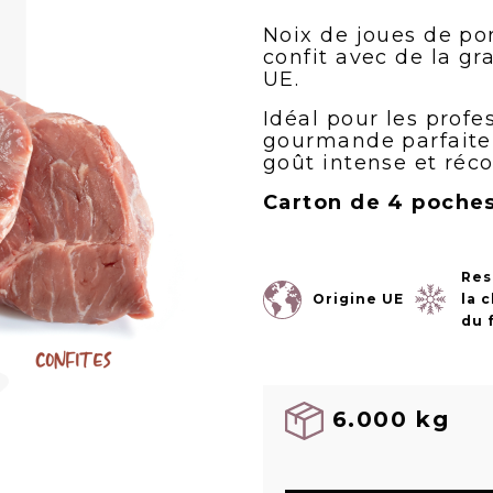
Noix de joues de po
confit avec de la gr
UE.
Idéal pour les profe
gourmande parfaite 
goût intense et réco
Carton de 4 poche
Res
Origine UE
la 
du 
6.000 kg