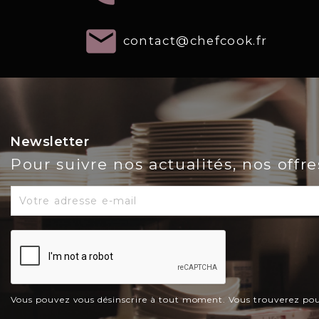
email
contact@chefcook.fr
Newsletter
Pour suivre nos actualités, nos offr
Vous pouvez vous désinscrire à tout moment. Vous trouverez pour c