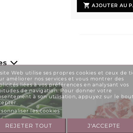

AJOUTER AU P
es
site Web utilise ses propres cookies et ceux de ti
r améliorer nos services et vous montrer des
licités liées à vos préférences en analysant vos
bitudes de navigation. Pour donner votre
nsentement à son utilisation, appuyez sur le bou
cepter.
sonnaliser les cookies
REJETER TOUT
J'ACCEPTE