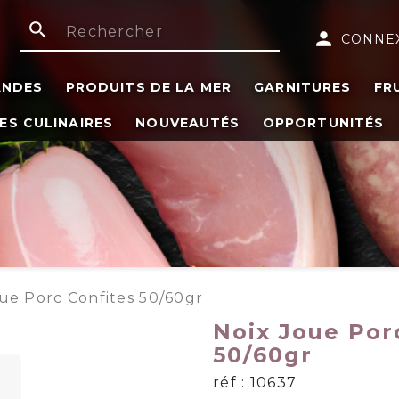
search
person
CONNE
ANDES
PRODUITS DE LA MER
GARNITURES
FR
ES CULINAIRES
NOUVEAUTÉS
OPPORTUNITÉS
ue Porc Confites 50/60gr
Noix Joue Por
50/60gr
réf : 10637