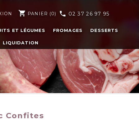
shopping_cart
phone
XION
PANIER
(0)
02 37 26 97 95
UITS ET LÉGUMES
FROMAGES
DESSERTS
LIQUIDATION
c Confites