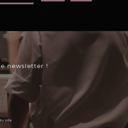
re newsletter !
u site.