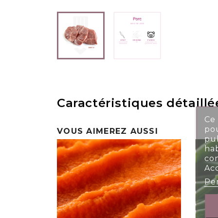
Caractéristiques détaillé
Ce 
pou
VOUS AIMEREZ AUSSI
pub
ha
co
Ac
Per