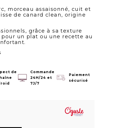
rc, morceau assaisonné, cuit et
aisse de canard clean, origine
ssionnels, grâce à sa texture
pour un plat ou une recette au
nfortant.
s
pect de
Commande
Paiement
chaîne
24H/24 et
sécurisé
froid
7J/7