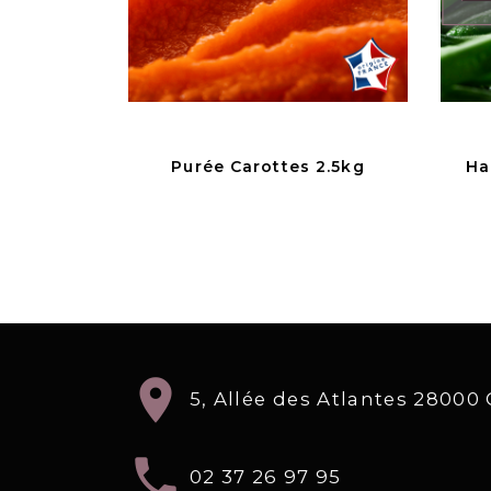
Purée Carottes 2.5kg
Ha
location_on
5, Allée des Atlantes 2800
local_phone
02 37 26 97 95