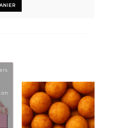
ANIER
ers
ton