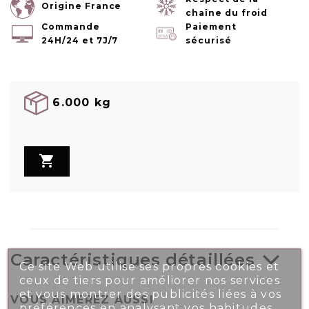
Origine France
chaîne du froid
Commande
Paiement
24H/24 et 7J/7
sécurisé
6.000 kg

Caractéristiques détaillées
Ce site Web utilise ses propres cookies et
ceux de tiers pour améliorer nos services
et vous montrer des publicités liées à vos
VOUS AIMEREZ AUSSI
préférences en analysant vos habitudes