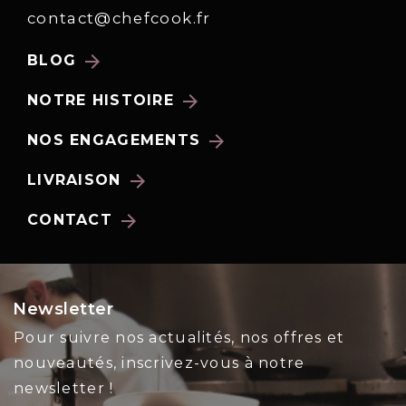
contact@chefcook.fr
arrow_forward
BLOG
arrow_forward
NOTRE HISTOIRE
arrow_forward
NOS ENGAGEMENTS
arrow_forward
LIVRAISON
arrow_forward
CONTACT
Newsletter
Pour suivre nos actualités, nos offres et
nouveautés, inscrivez-vous à notre
newsletter !