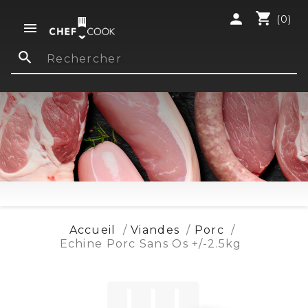
shopping_cart
person
(0)

search
Accueil
Viandes
Porc
Echine Porc Sans Os +/-2.5kg