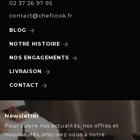
02 37 26 97 95
contact@chefcook.fr
arrow_forward
BLOG
arrow_forward
NOTRE HISTOIRE
arrow_forward
NOS ENGAGEMENTS
arrow_forward
LIVRAISON
arrow_forward
CONTACT
Newsletter
Pour suivre nos actualités, nos offres et
nouveautés, inscrivez-vous à notre