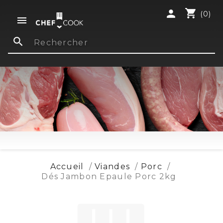
shopping_cart
person
(0)

search
Accueil
Viandes
Porc
Dés Jambon Epaule Porc 2kg