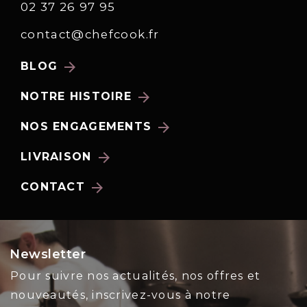
02 37 26 97 95
contact@chefcook.fr
arrow_forward
BLOG
arrow_forward
NOTRE HISTOIRE
arrow_forward
NOS ENGAGEMENTS
arrow_forward
LIVRAISON
arrow_forward
CONTACT
Newsletter
Pour suivre nos actualités, nos offres et
nouveautés, inscrivez-vous à notre