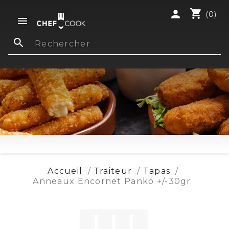
shopping_cart
person
(0)

search
Accueil
Traiteur
Tapas
Anneaux Encornet Panko +/-30gr