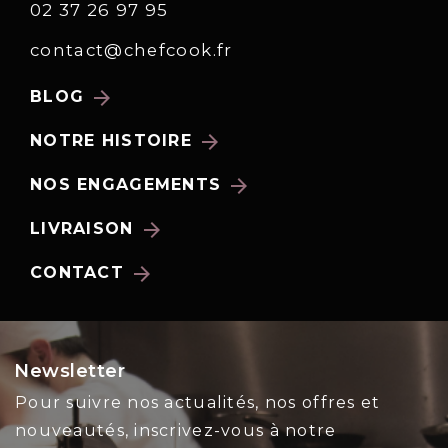
02 37 26 97 95
contact@chefcook.fr
arrow_forward
BLOG
arrow_forward
NOTRE HISTOIRE
arrow_forward
NOS ENGAGEMENTS
arrow_forward
LIVRAISON
arrow_forward
CONTACT
Newsletter
Pour suivre nos actualités, nos offres et
nouveautés, inscrivez-vous à notre