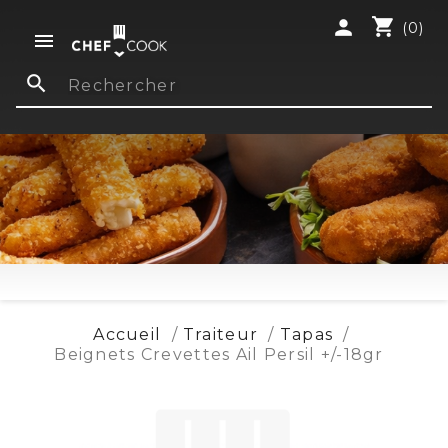
shopping_cart
person
(0)

search
Accueil
Traiteur
Tapas
Beignets Crevettes Ail Persil +/-18gr