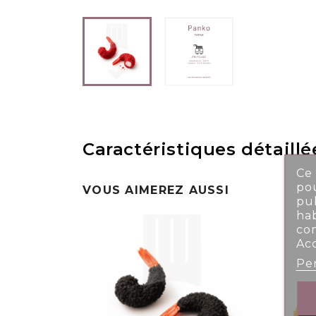
Caractéristiques détaillé
Ce 
pou
VOUS AIMEREZ AUSSI
pub
ha
co
Ac
Per