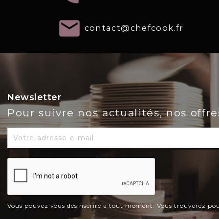
email
contact@chefcook.fr
Newsletter
Pour suivre nos actualités, nos offr
Vous pouvez vous désinscrire à tout moment. Vous trouverez pour c