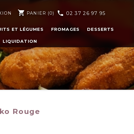
shopping_cart
phone
XION
PANIER
(0)
02 37 26 97 95
UITS ET LÉGUMES
FROMAGES
DESSERTS
LIQUIDATION
nko Rouge