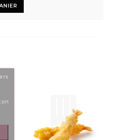
ANIER
ers
ton