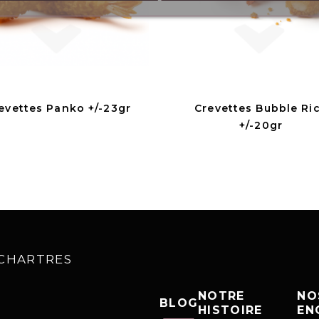
evettes Panko +/-23gr
Crevettes Bubble Ri
+/-20gr
0 CHARTRES
NOTRE
NO
BLOG
HISTOIRE
EN