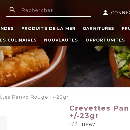
search
person
CONNE
ANDES
PRODUITS DE LA MER
GARNITURES
FR
ES CULINAIRES
NOUVEAUTÉS
OPPORTUNITÉS
ttes Panko Rouge +/-23gr
Crevettes Pa
+/-23gr
réf : 11687