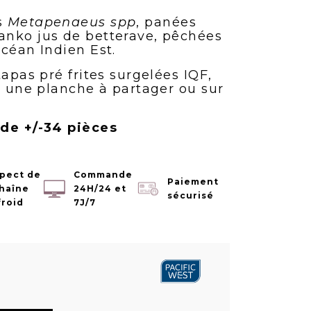
s
Metapenaeus spp
, panées
anko jus de betterave, pêchées
céan Indien Est.
tapas pré frites surgelées IQF,
r une planche à partager ou sur
 de +/-34 pièces
pect de
Commande
Paiement
chaîne
24H/24 et
sécurisé
froid
7J/7