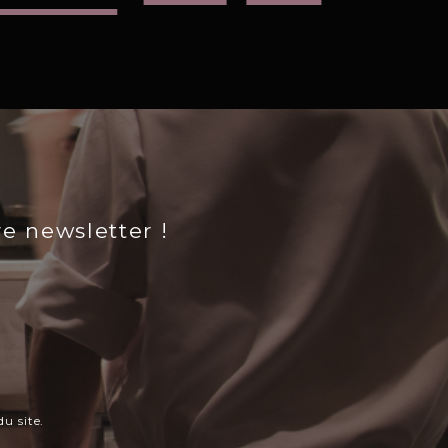
re newsletter !
u site.