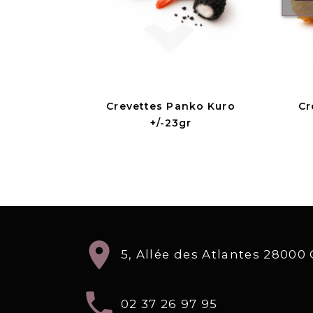
Crevettes Panko Kuro
Cr
+/-23gr
location_on
5, Allée des Atlantes 2800
local_phone
02 37 26 97 95