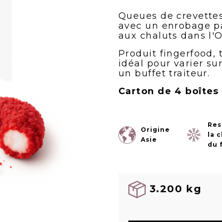
Queues de crevette
avec un enrobage p
aux chaluts dans l'O
Produit fingerfood, 
idéal pour varier su
un buffet traiteur.
Carton de 4 boîtes
Res
Origine
la 
Asie
du 
3.200 kg