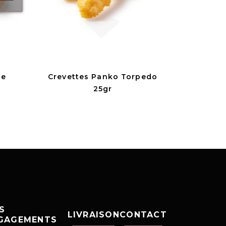
ce
Crevettes Panko Torpedo
25gr
S
LIVRAISON
CONTACT
GAGEMENTS