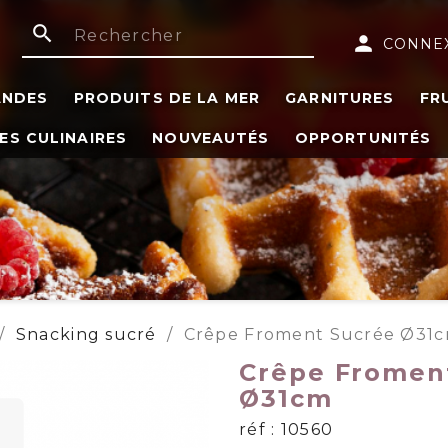
search
person
CONNE
ANDES
PRODUITS DE LA MER
GARNITURES
FR
ES CULINAIRES
NOUVEAUTÉS
OPPORTUNITÉS
Snacking sucré
Crêpe Froment Sucrée Ø31
Crêpe Fromen
Ø31cm
réf : 10560