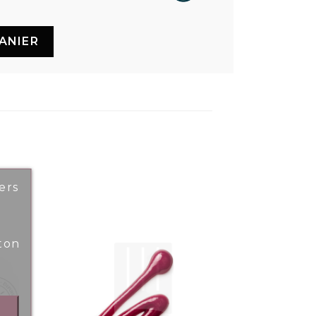
ANIER
ers
ton