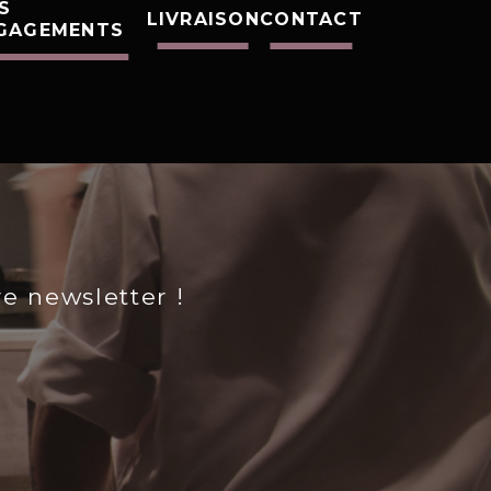
S
LIVRAISON
CONTACT
GAGEMENTS
re newsletter !