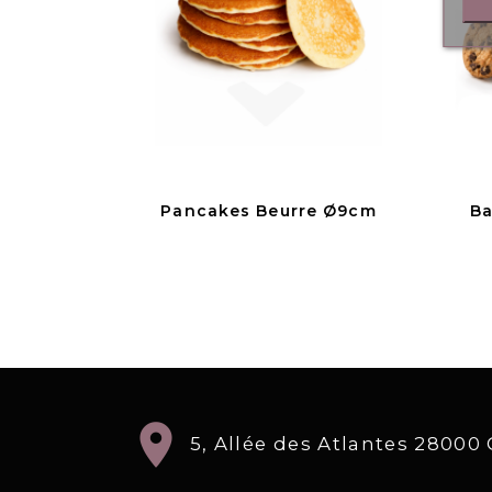
Pancakes Beurre Ø9cm
Ba
location_on
5, Allée des Atlantes 2800