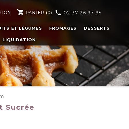
shopping_cart
phone
XION
PANIER
(0)
02 37 26 97 95
UITS ET LÉGUMES
FROMAGES
DESSERTS
LIQUIDATION
cm
t Sucrée