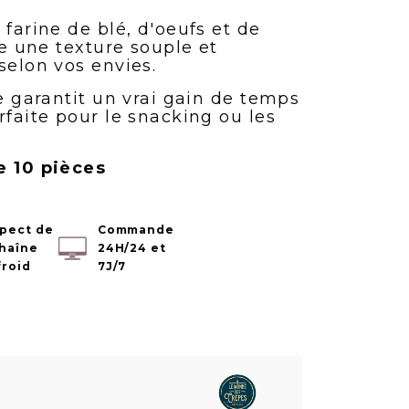
 farine de blé, d'oeufs et de
re une texture souple et
selon vos envies.
le garantit un vrai gain de temps
rfaite pour le snacking ou les
.
e 10 pièces
pect de
Commande
chaîne
24H/24 et
froid
7J/7