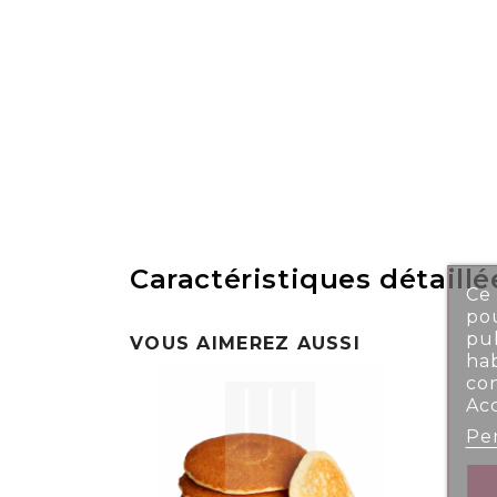
Caractéristiques détaillé
Ce 
pou
pub
VOUS AIMEREZ AUSSI
ha
co
Ac
Per