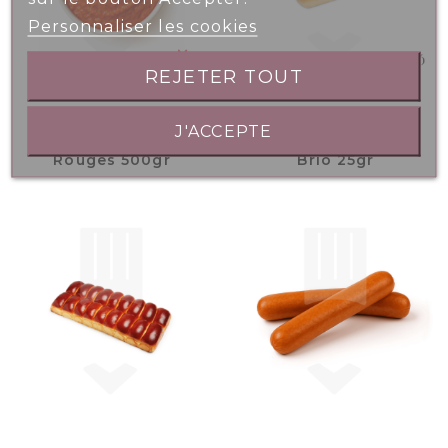
Personnaliser les cookies
REJETER TOUT
J'ACCEPTE
Tapenade Poivrons
Mini Pain Flûte Le
Rouges 500gr
Brió 25gr