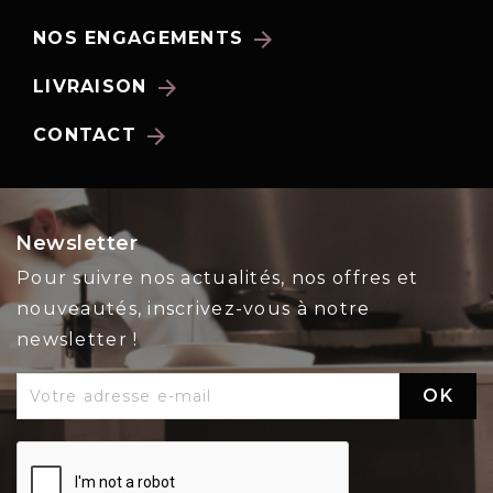
arrow_forward
NOS ENGAGEMENTS
arrow_forward
LIVRAISON
arrow_forward
CONTACT
Newsletter
Pour suivre nos actualités, nos offres et
nouveautés, inscrivez-vous à notre
newsletter !