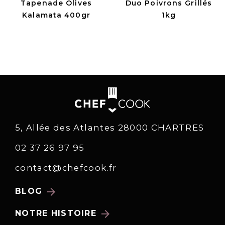
Tapenade Olives
Duo Poivrons Grillés
Kalamata 400gr
1kg
5, Allée des Atlantes 28000 CHARTRES
02 37 26 97 95
contact@chefcook.fr
arrow_forward
BLOG
arrow_forward
NOTRE HISTOIRE