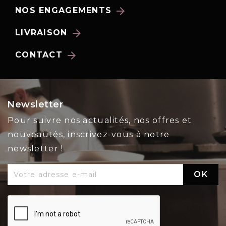
arrow_forward
NOS ENGAGEMENTS
arrow_forward
LIVRAISON
arrow_forward
CONTACT
Newsletter
Pour suivre nos actualités, nos offres et
nouveautés, inscrivez-vous à notre
newsletter !