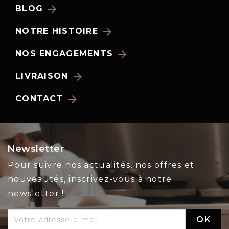
arrow_forward
BLOG
arrow_forward
NOTRE HISTOIRE
arrow_forward
NOS ENGAGEMENTS
arrow_forward
LIVRAISON
arrow_forward
CONTACT
Newsletter
Pour suivre nos actualités, nos offres et
nouveautés, inscrivez-vous à notre
newsletter !