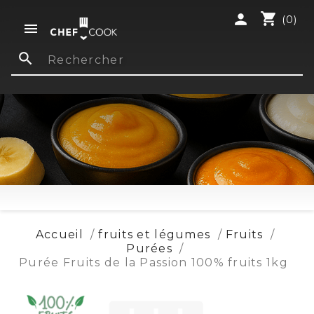
shopping_cart
person
(0)

search
Accueil
fruits et légumes
Fruits
Purées
Purée Fruits de la Passion 100% fruits 1kg