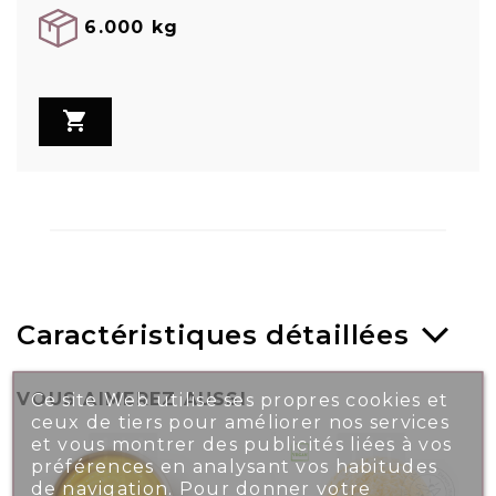
6.000 kg

Caractéristiques détaillées
VOUS AIMEREZ AUSSI
Ce site Web utilise ses propres cookies et
ceux de tiers pour améliorer nos services
et vous montrer des publicités liées à vos
préférences en analysant vos habitudes
de navigation. Pour donner votre