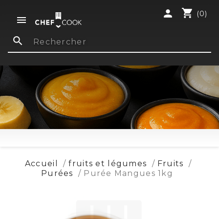
shopping_cart
person
(0)

search
Accueil
fruits et légumes
Fruits
Purées
Purée Mangues 1kg