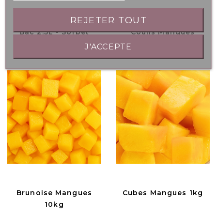
REJETER TOUT
Bac 2.5L - Sorbet
Coulis Mangues
Mangue
500gr
J'ACCEPTE
Brunoise Mangues
Cubes Mangues 1kg
10kg