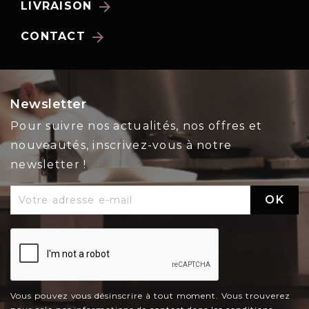
arrow_forward
LIVRAISON
arrow_forward
CONTACT
Newsletter
Pour suivre nos actualités, nos offres et
nouveautés, inscrivez-vous à notre
newsletter !
Vous pouvez vous désinscrire à tout moment. Vous trouverez