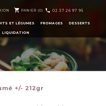
shopping_cart
phone
XION
PANIER
(0)
02 37 26 97 95
UITS ET LÉGUMES
FROMAGES
DESSERTS
LIQUIDATION
umé +/- 212gr