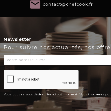
email
contact@chefcook.fr
Newsletter
Pour suivre nos actualités, nos offr
Vous pouvez vous désinscrire à tout moment. Vous trouverez pour c