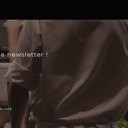
re newsletter !
u site.