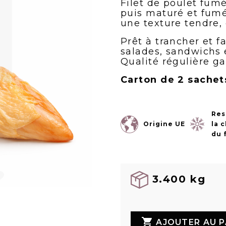
Filet de poulet fumé
puis maturé et fumé
une texture tendre, 
Prêt à trancher et fac
salades, sandwichs e
Qualité régulière ga
Carton de 2 sachet
Res
Origine UE
la 
du 
3.400 kg

AJOUTER AU P