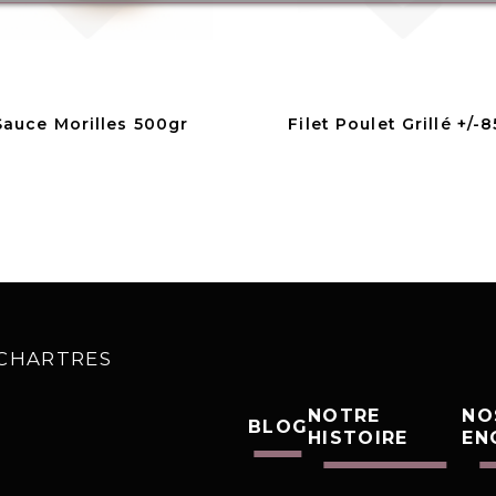
Sauce Morilles 500gr
Filet Poulet Grillé +/-
0 CHARTRES
NOTRE
NO
BLOG
HISTOIRE
EN