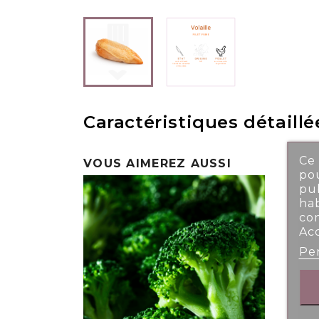
Caractéristiques détaillé
Ce 
VOUS AIMEREZ AUSSI
pou
pub
ha
co
Ac
Per