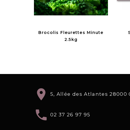
Brocolis Fleurettes Minute
2.5kg
location_on
5, Allée des Atlantes 2800
local_phone
02 37 26 97 95