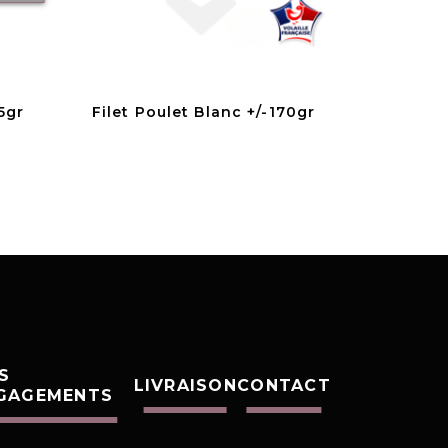
85gr
Filet Poulet Blanc +/-170gr
S
LIVRAISON
CONTACT
GAGEMENTS