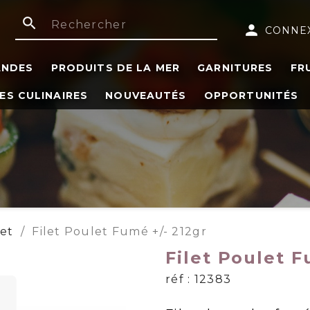
search
person
CONNE
ANDES
PRODUITS DE LA MER
GARNITURES
FR
ES CULINAIRES
NOUVEAUTÉS
OPPORTUNITÉS
et
Filet Poulet Fumé +/- 212gr
Filet Poulet F
réf : 12383