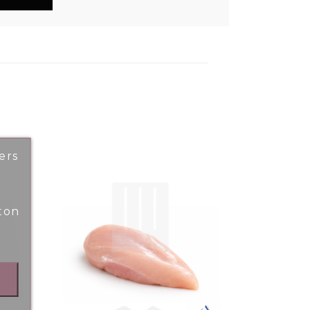
ers
ton