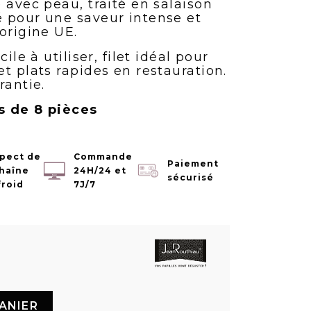
 avec peau, traité en salaison
 pour une saveur intense et
origine UE.
ile à utiliser, filet idéal pour
t plats rapides en restauration.
rantie.
s de 8 pièces
pect de
Commande
Paiement
chaîne
24H/24 et
sécurisé
froid
7J/7
ANIER