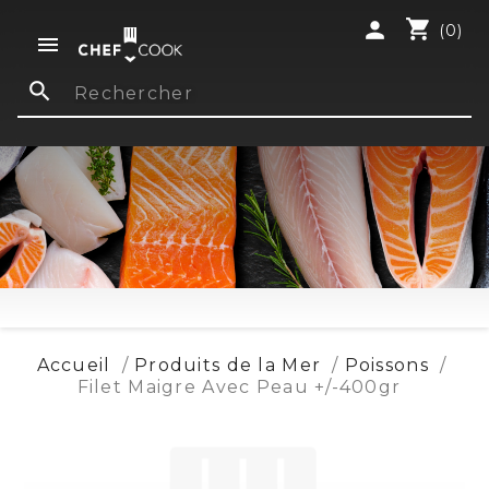
shopping_cart
person
(0)

search
Accueil
Produits de la Mer
Poissons
Filet Maigre Avec Peau +/-400gr