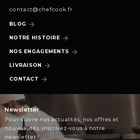
contact@chefcook.fr
arrow_forward
BLOG
arrow_forward
NOTRE HISTOIRE
arrow_forward
NOS ENGAGEMENTS
arrow_forward
LIVRAISON
arrow_forward
CONTACT
Newsletter
Pour suivre nos actualités, nos offres et
nouveautés, inscrivez-vous à notre
newsletter !