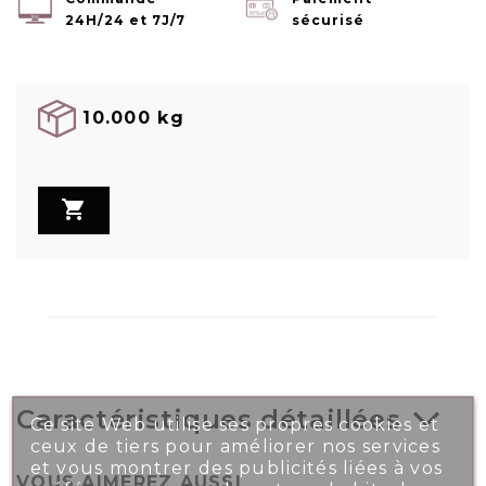
24H/24 et 7J/7
sécurisé
10.000 kg

Caractéristiques détaillées
Ce site Web utilise ses propres cookies et
ceux de tiers pour améliorer nos services
et vous montrer des publicités liées à vos
VOUS AIMEREZ AUSSI