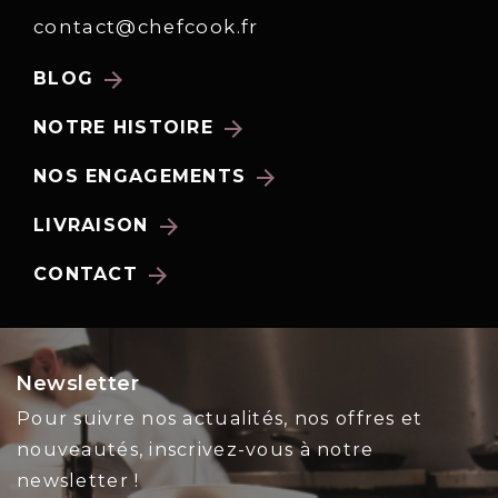
contact@chefcook.fr
arrow_forward
BLOG
arrow_forward
NOTRE HISTOIRE
arrow_forward
NOS ENGAGEMENTS
arrow_forward
LIVRAISON
arrow_forward
CONTACT
Newsletter
Pour suivre nos actualités, nos offres et
nouveautés, inscrivez-vous à notre
newsletter !