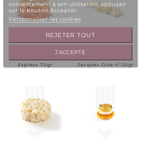
consentement à son utilisation, appuyez
sur le bouton Accepter.
Personnaliser les cookies
REJETER TOUT
J'ACCEPTE
Tartare Saumon
Mini Brochette St
Express 70gr
Jacques Crue +/-20gr