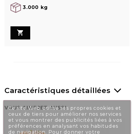
3.000 kg

Caractéristiques détaillées
VOUS AIMEREZ AUSSI
Ce site Web utilise ses propres cookies et
ceux de tiers pour améliorer nos services
et vous montrer des publicités liées à vos
préférences en analysant vos habitudes
de navigation. Pour donner votre