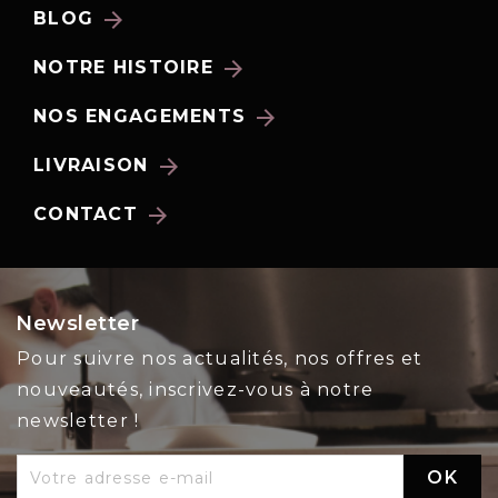
arrow_forward
BLOG
arrow_forward
NOTRE HISTOIRE
arrow_forward
NOS ENGAGEMENTS
arrow_forward
LIVRAISON
arrow_forward
CONTACT
Newsletter
Pour suivre nos actualités, nos offres et
nouveautés, inscrivez-vous à notre
newsletter !