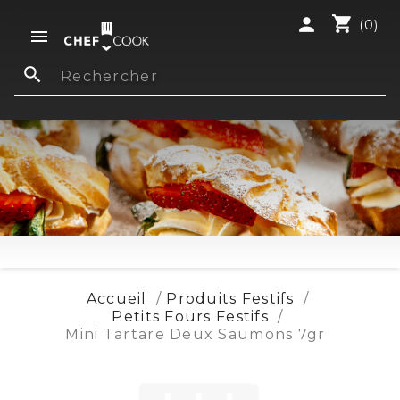
shopping_cart
person
(0)

search
Accueil
Produits Festifs
Petits Fours Festifs
Mini Tartare Deux Saumons 7gr