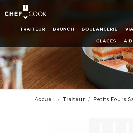
TRAITEUR
BRUNCH
BOULANGERIE
VI
GLACES
AID
Accueil
Traiteur
Petits Fours S