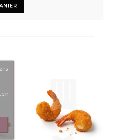
ANIER
ers
ton