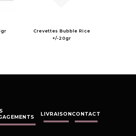
3gr
Crevettes Bubble Rice
+/-20gr
S
LIVRAISON
CONTACT
GAGEMENTS