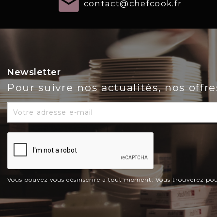
email
contact@chefcook.fr
Newsletter
Pour suivre nos actualités, nos offr
Vous pouvez vous désinscrire à tout moment. Vous trouverez pour c