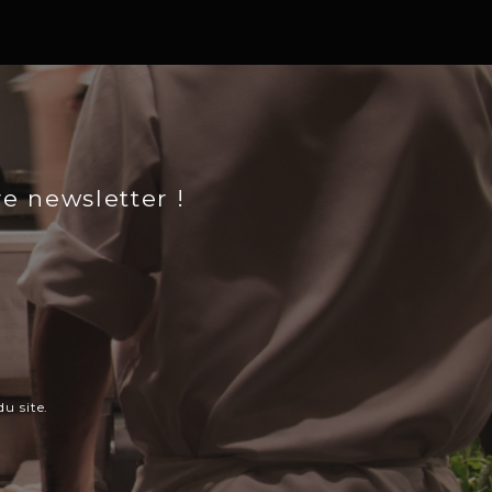
re newsletter !
u site.