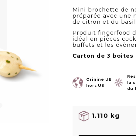
Mini brochette de n
préparée avec une m
de citron et du basil
Produit fingerfood 
idéal en pièces cockt
buffets et les évène
Carton de 3 boites
Res
Origine UE,
la 
hors UE
du 
1.110 kg