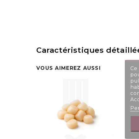
Caractéristiques détaillé
VOUS AIMEREZ AUSSI
Ce 
pou
pub
ha
co
Ac
Per