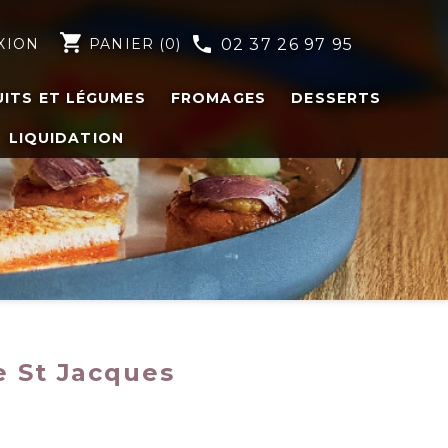
shopping_cart
phone
XION
PANIER
(0)
02 37 26 97 95
UITS ET LÉGUMES
FROMAGES
DESSERTS
LIQUIDATION
e St Jacques