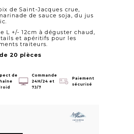
oix de Saint-Jacques crue,
arinade de sauce soja, du jus
ic.
de L +/- 12cm à déguster chaud,
ails et apéritifs pour les
ments traiteurs.
 de 20 pièces
pect de
Commande
Paiement
chaîne
24H/24 et
sécurisé
froid
7J/7