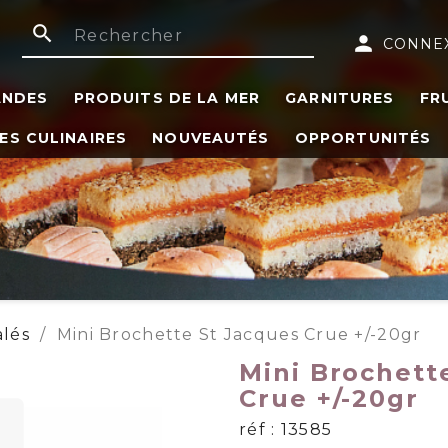
search
person
CONNE
ANDES
PRODUITS DE LA MER
GARNITURES
FR
ES CULINAIRES
NOUVEAUTÉS
OPPORTUNITÉS
alés
Mini Brochette St Jacques Crue +/-20gr
Mini Brochett
Crue +/-20gr
réf : 13585