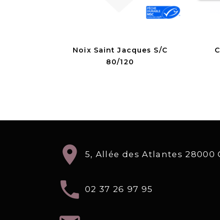
Noix Saint Jacques S/C
C
80/120
location_on
5, Allée des Atlantes 2800
local_phone
02 37 26 97 95