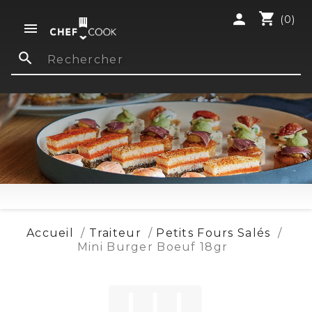
shopping_cart
person
(0)

search
Accueil
Traiteur
Petits Fours Salés
Mini Burger Boeuf 18gr