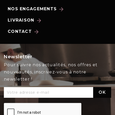
arrow_forward
NOS ENGAGEMENTS
arrow_forward
LIVRAISON
arrow_forward
CONTACT
Newsletter
Pour suivre nos actualités, nos offres et
nouveautés, inscrivez-vous à notre
newsletter !