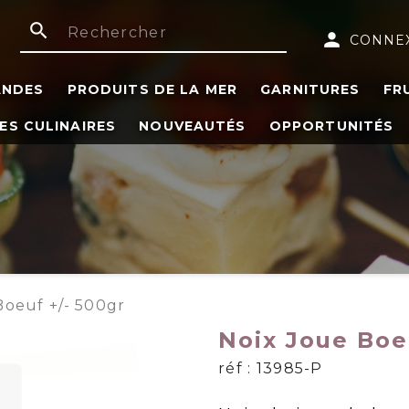
search
person
CONNE
ANDES
PRODUITS DE LA MER
GARNITURES
FR
ES CULINAIRES
NOUVEAUTÉS
OPPORTUNITÉS
Boeuf +/- 500gr
Noix Joue Boe
réf : 13985-P