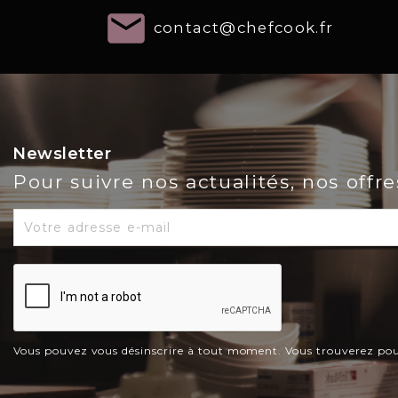
email
contact@chefcook.fr
Newsletter
Pour suivre nos actualités, nos offr
Vous pouvez vous désinscrire à tout moment. Vous trouverez pour c