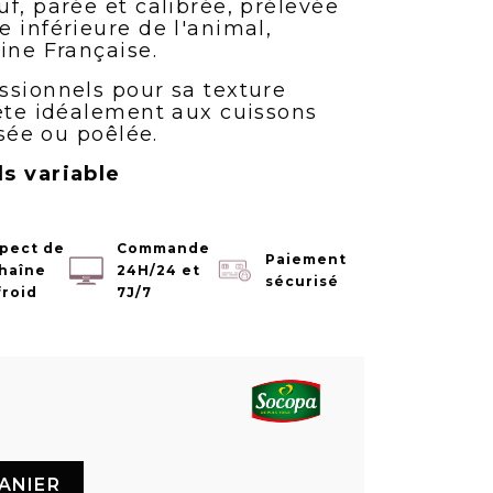
f, parée et calibrée, prélevée
 inférieure de l'animal,
ine Française.
ssionnels pour sa texture
rête idéalement aux cuissons
isée ou poêlée.
s variable
pect de
Commande
Paiement
chaîne
24H/24 et
sécurisé
froid
7J/7
ANIER