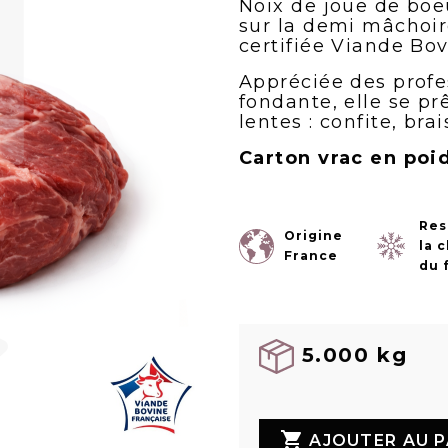
Noix de joue de boeu
sur la demi mâchoire
certifiée Viande Bov
Appréciée des profe
fondante, elle se p
lentes : confite, bra
Carton vrac en poid
Res
Origine
la 
France
du 
5.000 kg

AJOUTER AU P