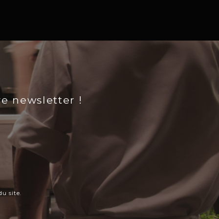
re newsletter !
u site.