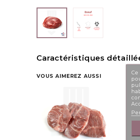
Caractéristiques détaillé
Ce 
VOUS AIMEREZ AUSSI
pou
pub
ha
co
Ac
Per