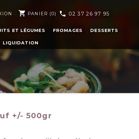
shopping_cart
phone
XION
PANIER
(0)
02 37 26 97 95
UITS ET LÉGUMES
FROMAGES
DESSERTS
LIQUIDATION
uf +/- 500gr