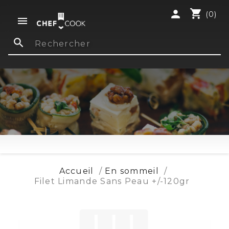
shopping_cart
person
(0)

search
Accueil
En sommeil
Filet Limande Sans Peau +/-120gr