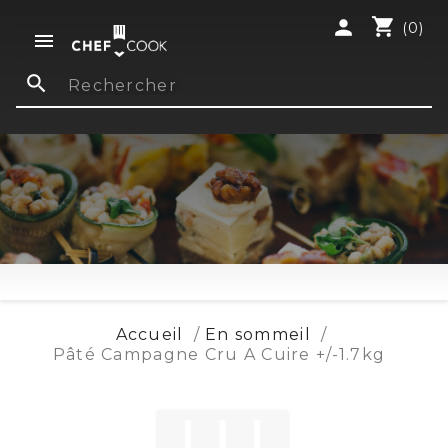
shopping_cart
person
(0)

search
Accueil
En sommeil
Pâté Campagne Cru A Cuire +/-1.7kg