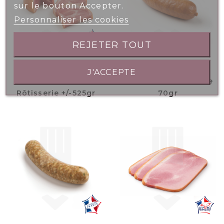
sur le bouton Accepter.
Personnaliser les cookies
REJETER TOUT
J'ACCEPTE
Jambonneau
Saucisse Porc Fumée
Rôtisserie +/-525gr
70gr