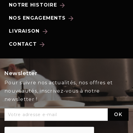
arrow_forward
NOTRE HISTOIRE
arrow_forward
NOS ENGAGEMENTS
arrow_forward
LIVRAISON
arrow_forward
CONTACT
Newsletter
Pour suivre nos actualités, nos offres et
nouveautés, inscrivez-vous à notre
newsletter !