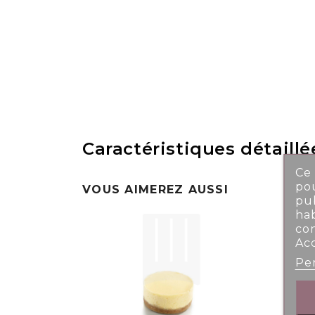
Caractéristiques détaillé
Ce 
pou
VOUS AIMEREZ AUSSI
pub
ha
co
Ac
Per