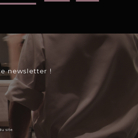
re newsletter !
u site.