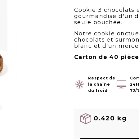
Cookie 3 chocolats e
gourmandise d'un d
seule bouchée.
Notre cookie onctue
chocolats et surmo
blanc et d'un morcea
Carton de 40 pièc
Respect de
Co
la chaîne
24H
du froid
7J/
0.420 kg