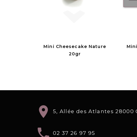
Mini Cheesecake Nature
Min
20gr
location_on
5, Allée des Atlantes 2800
local_phone
02 37 26 97 95