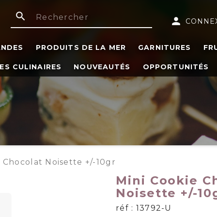
search
person
CONNE
ANDES
PRODUITS DE LA MER
GARNITURES
FR
ES CULINAIRES
NOUVEAUTÉS
OPPORTUNITÉS
 Chocolat Noisette +/-10gr
Mini Cookie C
Noisette +/-10
réf : 13792-U