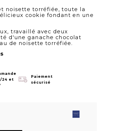
t noisette torréfiée, toute la
élicieux cookie fondant en une
ux, travaillé avec deux
nté d'une ganache chocolat
u de noisette torréfiée.
es
mmande
Paiement
/24 et
sécurisé
7