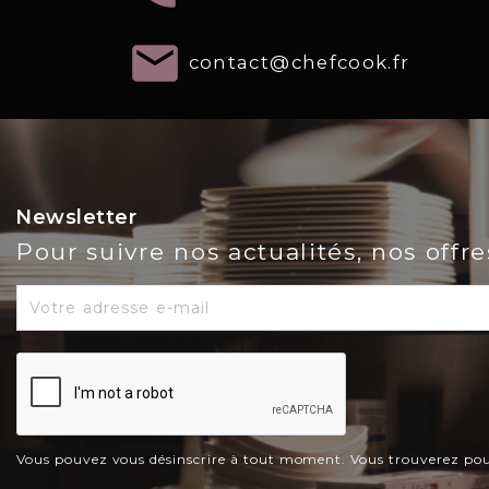
email
contact@chefcook.fr
Newsletter
Pour suivre nos actualités, nos offr
Vous pouvez vous désinscrire à tout moment. Vous trouverez pour c