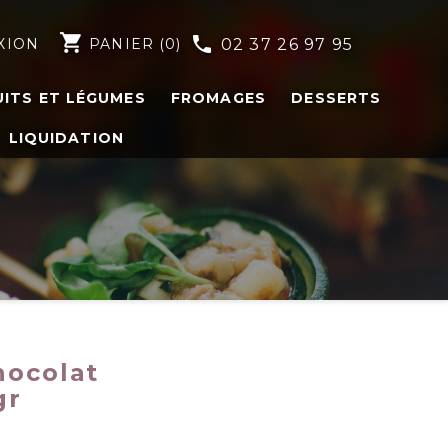
shopping_cart
phone
XION
PANIER
(0)
02 37 26 97 95
UITS ET LÉGUMES
FROMAGES
DESSERTS
LIQUIDATION
hocolat
gr