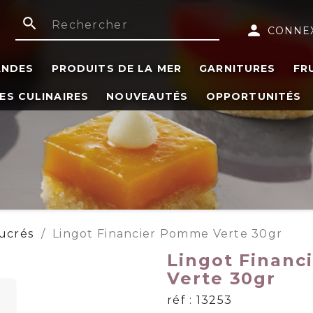
search
person
CONNE
ANDES
PRODUITS DE LA MER
GARNITURES
FR
ES CULINAIRES
NOUVEAUTÉS
OPPORTUNITÉS
Sucrés
Lingot Financier Pomme Verte 30gr
Lingot Finan
Verte 30gr
réf : 13253