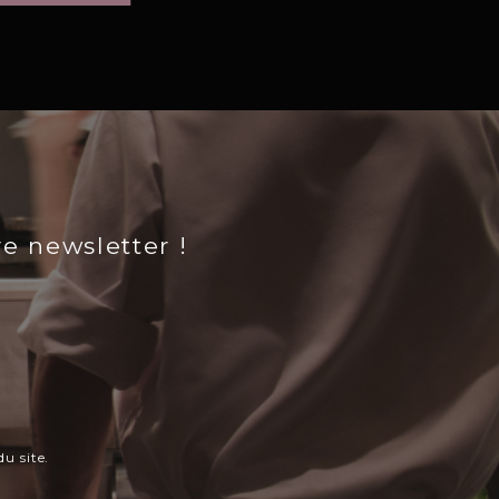
re newsletter !
u site.