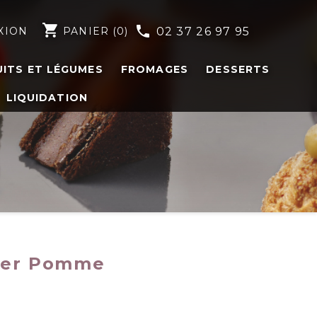
shopping_cart
phone
XION
PANIER
(0)
02 37 26 97 95
UITS ET LÉGUMES
FROMAGES
DESSERTS
LIQUIDATION
cier Pomme