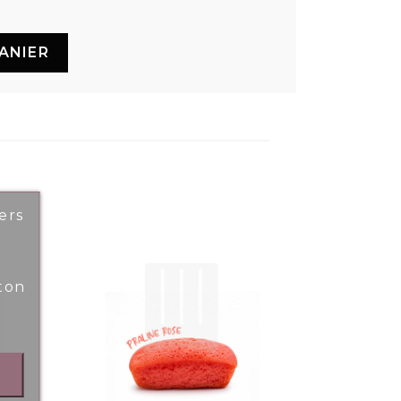
ANIER
ers
ton