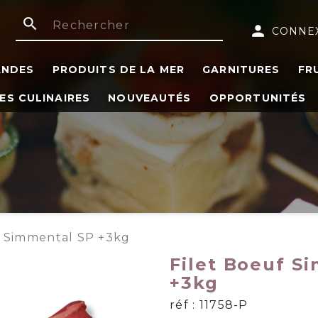
search
person
CONNE
ANDES
PRODUITS DE LA MER
GARNITURES
FR
ES CULINAIRES
NOUVEAUTÉS
OPPORTUNITÉS
f Simmental SP +3kg
Filet Boeuf S
+3kg
réf : 11758-P