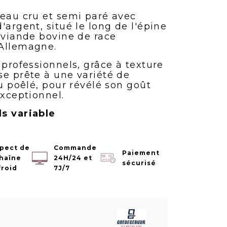
ceau cru et semi paré avec
'argent, situé le long de l'épine
 viande bovine de race
 Allemagne.
 professionnels, grâce à texture
se prête à une variété de
ou poêlé, pour révélé son goût
exceptionnel.
s variable
pect de
Commande
Paiement
chaîne
24H/24 et
sécurisé
froid
7J/7