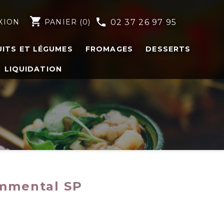
shopping_cart
phone
XION
PANIER
(0)
02 37 26 97 95
UITS ET LÉGUMES
FROMAGES
DESSERTS
LIQUIDATION
immental SP