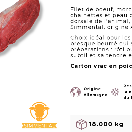
Filet de boeuf, mor
chainettes et peau d
dorsale de l'animal,
Simmental, origine
Choix idéal pour les
presque beurré qui 
préparations : rôti 
subtil et sa tendre 
Carton vrac en poid
Res
Origine
la 
Allemagne
du 
18.000 kg