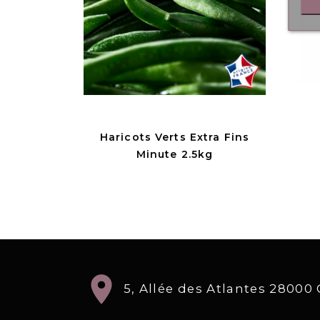
Haricots Verts Extra Fins
Minute 2.5kg
location_on
5, Allée des Atlantes 2800