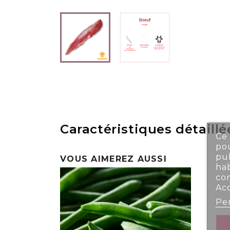
Caractéristiques détaillé
Ce 
pou
pub
VOUS AIMEREZ AUSSI
ha
co
Ac
Per