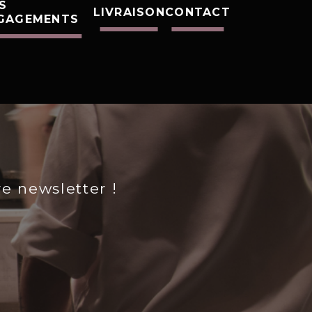
S
LIVRAISON
CONTACT
GAGEMENTS
re newsletter !