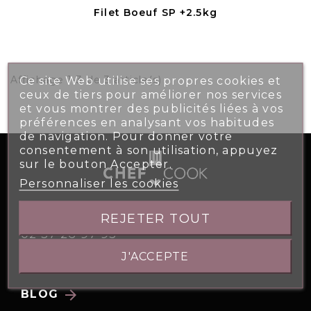
Filet Boeuf SP +2.5kg
Affichage 1-3 de 3 article(s)
Ce site Web utilise ses propres cookies et
ceux de tiers pour améliorer nos services
et vous montrer des publicités liées à vos
préférences en analysant vos habitudes
de navigation. Pour donner votre
consentement à son utilisation, appuyez
sur le bouton Accepter.
Personnaliser les cookies
5, Allée des Atlantes 28000 CHARTRES
REJETER TOUT
02 37 26 97 95
J'ACCEPTE
contact@chefcook.fr
arrow_forward
BLOG