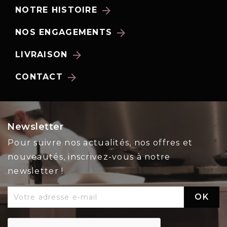
arrow_forward
NOTRE HISTOIRE
arrow_forward
NOS ENGAGEMENTS
arrow_forward
LIVRAISON
arrow_forward
CONTACT
Newsletter
Pour suivre nos actualités, nos offres et
nouveautés, inscrivez-vous à notre
newsletter !