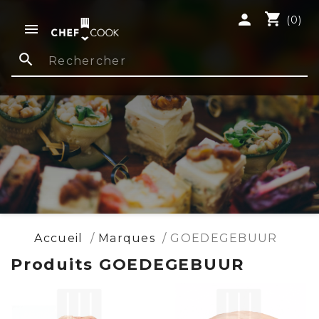
shopping_cart
person
(0)

search
Accueil
Marques
GOEDEGEBUUR
Produits GOEDEGEBUUR