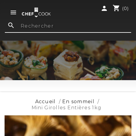
shopping_cart
person
(0)

search
Accueil
En sommeil
Mini Girolles Entières 1kg