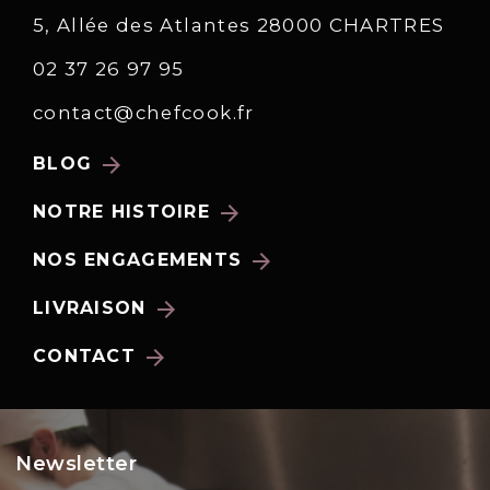
5, Allée des Atlantes 28000 CHARTRES
02 37 26 97 95
contact@chefcook.fr
arrow_forward
BLOG
arrow_forward
NOTRE HISTOIRE
arrow_forward
NOS ENGAGEMENTS
arrow_forward
LIVRAISON
arrow_forward
CONTACT
Newsletter