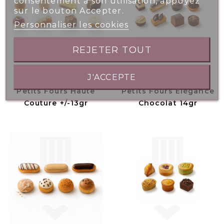
consentement à son utilisation, appuyez
sur le bouton Accepter.
Personnaliser les cookies
REJETER TOUT
J'ACCEPTE
Petits Fours Haute
Petits Fours Élégance
Couture +/-13gr
Chocolat 14gr