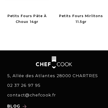
Petits Fours Pâte À
Petits Fours Mirlitons
Choux 14gr
11.5gr
5, Allée des Atlantes 28000 CHARTRES
02 37 26 97 95
contact@chefcook.fr
arrow_forward
BLOG