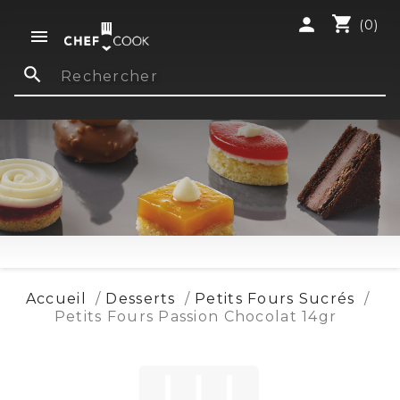
shopping_cart
person
(0)

search
Accueil
Desserts
Petits Fours Sucrés
Petits Fours Passion Chocolat 14gr