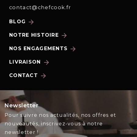
contact@chefcook.fr
arrow_forward
BLOG
arrow_forward
NOTRE HISTOIRE
arrow_forward
NOS ENGAGEMENTS
arrow_forward
LIVRAISON
arrow_forward
CONTACT
Newsletter
Pour suivre nos actualités, nos offres et
nouveautés, inscrivez-vous à notre
newsletter !