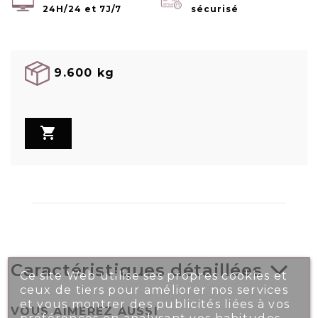
24H/24 et 7J/7
sécurisé
9.600 kg

Caractéristiques détaillées
Ce site Web utilise ses propres cookies et
ceux de tiers pour améliorer nos services
et vous montrer des publicités liées à vos
VOUS AIMEREZ AUSSI
préférences en analysant vos habitudes