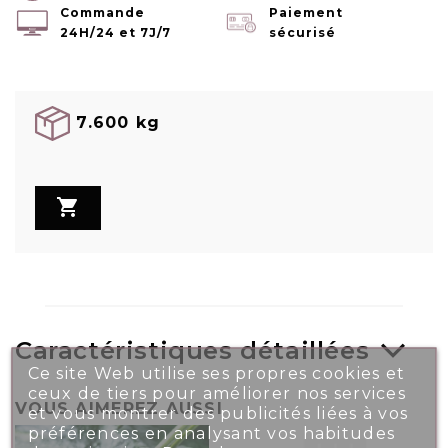
Commande
Paiement
24H/24 et 7J/7
sécurisé
7.600 kg

Caractéristiques détaillées
Ce site Web utilise ses propres cookies et
ceux de tiers pour améliorer nos services
VOUS AIMEREZ AUSSI
et vous montrer des publicités liées à vos
préférences en analysant vos habitudes