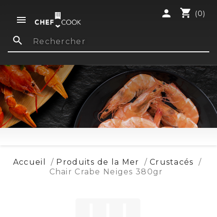
shopping_cart
person
(0)

search
Accueil
Produits de la Mer
Crustacés
Chair Crabe Neiges 380gr