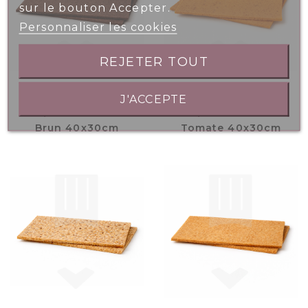
sur le bouton Accepter.
Personnaliser les cookies
REJETER TOUT
J'ACCEPTE
Plaque Pain De Mie
Plaque Pain De Mie
Brun 40x30cm
Tomate 40x30cm