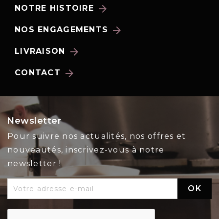
arrow_forward
NOTRE HISTOIRE
arrow_forward
NOS ENGAGEMENTS
arrow_forward
LIVRAISON
arrow_forward
CONTACT
Newsletter
Pour suivre nos actualités, nos offres et
nouveautés, inscrivez-vous à notre
newsletter !