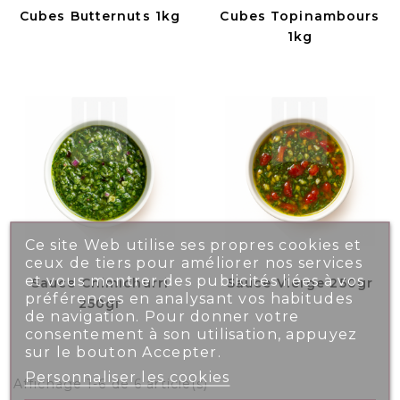
Cubes Butternuts 1kg
Cubes Topinambours
1kg
Ce site Web utilise ses propres cookies et
ceux de tiers pour améliorer nos services
et vous montrer des publicités liées à vos
Sauce Chimichurri
Sauce Vierge 250gr
préférences en analysant vos habitudes
250gr
de navigation. Pour donner votre
consentement à son utilisation, appuyez
sur le bouton Accepter.
Personnaliser les cookies
Affichage 1-6 de 6 article(s)