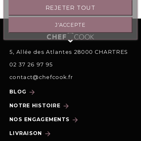
REJETER TOUT
J'ACCEPTE
5, Allée des Atlantes 28000 CHARTRES
02 37 26 97 95
contact@chefcook.fr
arrow_forward
BLOG
arrow_forward
NOTRE HISTOIRE
arrow_forward
NOS ENGAGEMENTS
arrow_forward
LIVRAISON