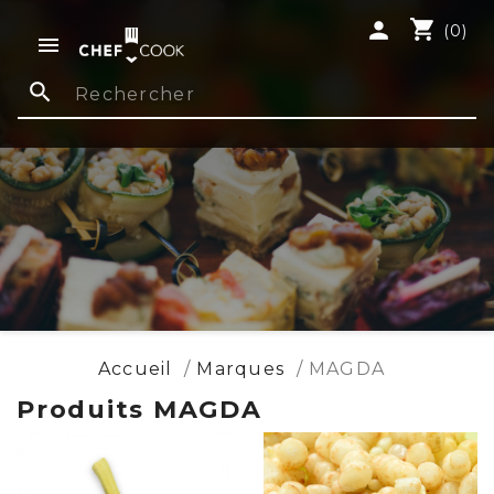
shopping_cart
person
(0)

search
Accueil
Marques
MAGDA
Produits MAGDA