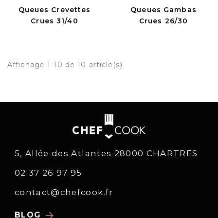
Queues Crevettes
Queues Gambas
Crues 31/40
Crues 26/30
Affichage 1-10 de 10 article(s)
5, Allée des Atlantes 28000 CHARTRES
02 37 26 97 95
contact@chefcook.fr
arrow_forward
BLOG