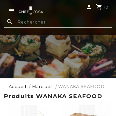
shopping_cart
person
(0)

search
Accueil
Marques
WANAKA SEAFOOD
Produits WANAKA SEAFOOD