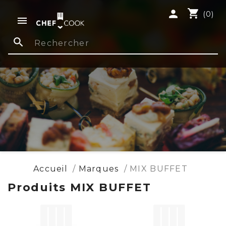
shopping_cart
person
(0)

search
Accueil
Marques
MIX BUFFET
Produits MIX BUFFET