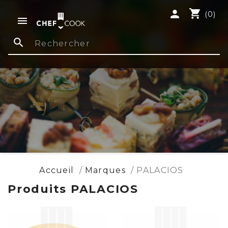
shopping_cart
person
(0)

search
Accueil
Marques
PALACIOS
Produits PALACIOS