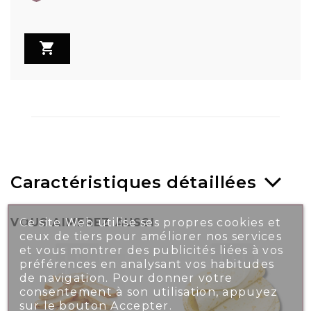

Caractéristiques détaillées
Ce site Web utilise ses propres cookies et
VOUS AIMEREZ AUSSI
ceux de tiers pour améliorer nos services
et vous montrer des publicités liées à vos
préférences en analysant vos habitudes
de navigation. Pour donner votre
consentement à son utilisation, appuyez
sur le bouton Accepter.