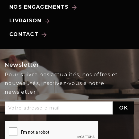
arrow_forward
NOS ENGAGEMENTS
arrow_forward
LIVRAISON
arrow_forward
CONTACT
Newsletter
Pour suivre nos actualités, nos offres et
nouveautés, inscrivez-vous à notre
newsletter !