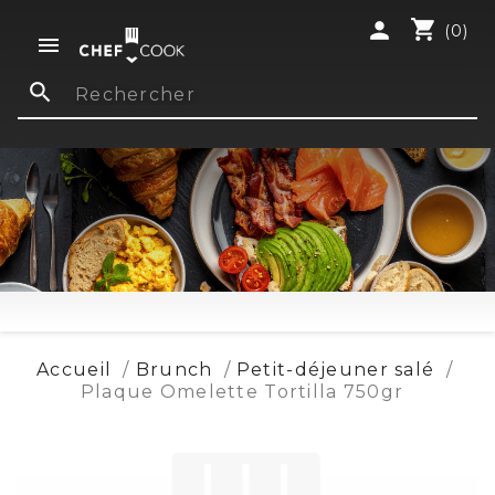
shopping_cart
person
(0)

search
Accueil
Brunch
Petit-déjeuner salé
Plaque Omelette Tortilla 750gr