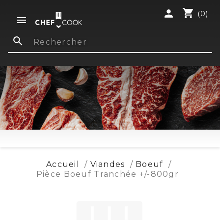
shopping_cart
person
(0)

search
Accueil
Viandes
Boeuf
Pièce Boeuf Tranchée +/-800gr