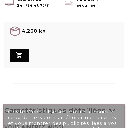
24H/24 et 7J/7
sécurisé
4.200 kg

Caractéristiques détaillées
Ce site Web utilise ses propres cookies et
ceux de tiers pour améliorer nos services
et vous montrer des publicités liées à vos
VOUS AIMEREZ AUSSI