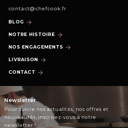
contact@chefcook.fr
arrow_forward
BLOG
arrow_forward
NOTRE HISTOIRE
arrow_forward
NOS ENGAGEMENTS
arrow_forward
LIVRAISON
arrow_forward
CONTACT
Newsletter
Pour suivre nos actualités, nos offres et
nouveautés, inscrivez-vous à notre
newsletter !