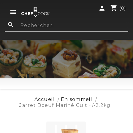
shopping_cart
person
(0)

search
Accueil
En sommeil
Jarret Boeuf Mariné Cuit +/-2.2kg