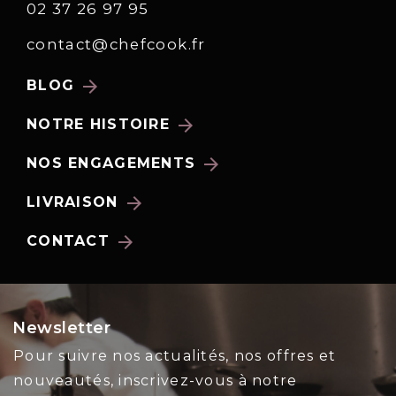
02 37 26 97 95
contact@chefcook.fr
arrow_forward
BLOG
arrow_forward
NOTRE HISTOIRE
arrow_forward
NOS ENGAGEMENTS
arrow_forward
LIVRAISON
arrow_forward
CONTACT
Newsletter
Pour suivre nos actualités, nos offres et
nouveautés, inscrivez-vous à notre