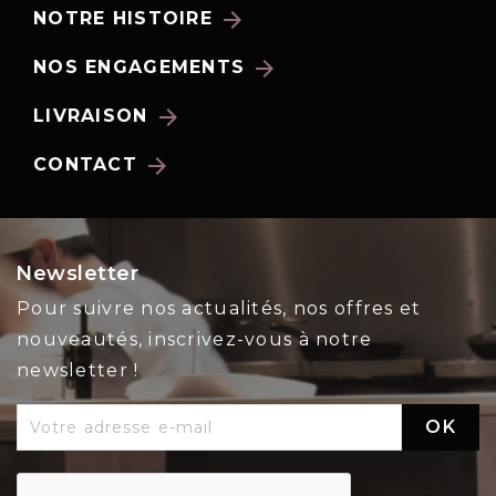
arrow_forward
NOTRE HISTOIRE
arrow_forward
NOS ENGAGEMENTS
arrow_forward
LIVRAISON
arrow_forward
CONTACT
Newsletter
Pour suivre nos actualités, nos offres et
nouveautés, inscrivez-vous à notre
newsletter !