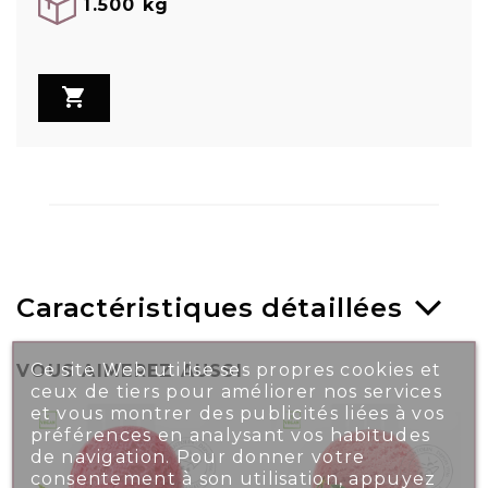
1.500 kg

Caractéristiques détaillées
Ce site Web utilise ses propres cookies et
VOUS AIMEREZ AUSSI
ceux de tiers pour améliorer nos services
et vous montrer des publicités liées à vos
préférences en analysant vos habitudes
de navigation. Pour donner votre
consentement à son utilisation, appuyez