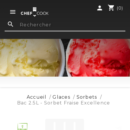
shopping_cart
person
(0)

search
Accueil
Glaces
Sorbets
Bac 2.5L - Sorbet Fraise Excellence