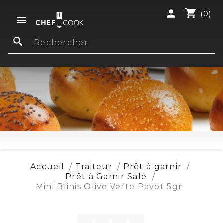
shopping_cart
person
(0)

search
Accueil
Traiteur
Prêt à garnir
Prêt à Garnir Salé
Mini Blinis Olive Verte Pavot 5gr