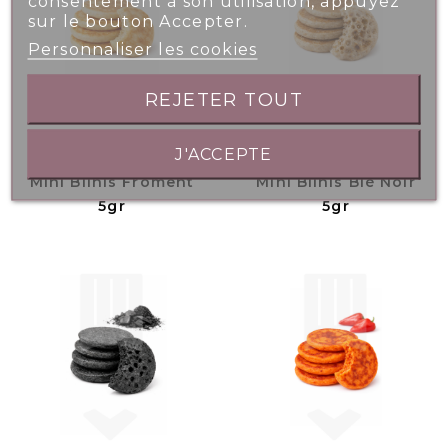
consentement à son utilisation, appuyez
sur le bouton Accepter.
Personnaliser les cookies
REJETER TOUT
J'ACCEPTE
Mini Blinis Froment
Mini Blinis Blé Noir
5gr
5gr