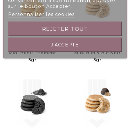
consentement à son utilisation, appuyez
sur le bouton Accepter.
Personnaliser les cookies
REJETER TOUT
J'ACCEPTE
Mini Blinis Froment
Mini Blinis Blé Noir
5gr
5gr