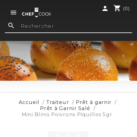
shopping_cart
person
(0)

search
Accueil
Traiteur
Prêt à garnir
Prêt à Garnir Salé
Mini Blinis Poivrons Piquillos 5gr