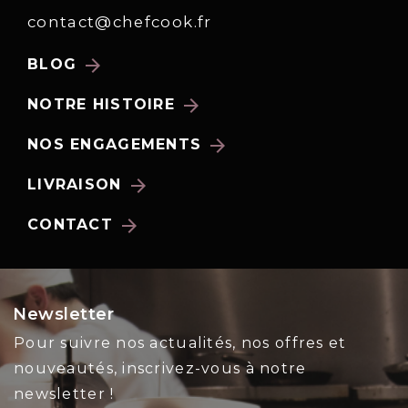
contact@chefcook.fr
arrow_forward
BLOG
arrow_forward
NOTRE HISTOIRE
arrow_forward
NOS ENGAGEMENTS
arrow_forward
LIVRAISON
arrow_forward
CONTACT
Newsletter
Pour suivre nos actualités, nos offres et
nouveautés, inscrivez-vous à notre
newsletter !