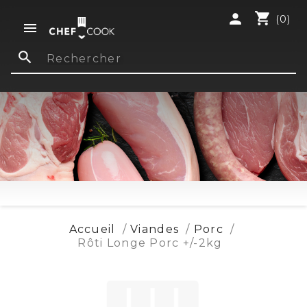
shopping_cart
person
(0)

search
Accueil
Viandes
Porc
Rôti Longe Porc +/-2kg