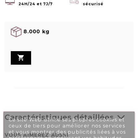
24H/24 et 7J/7
sécurisé
8.000 kg

Caractéristiques détaillées
Ce site Web utilise ses propres cookies et
ceux de tiers pour améliorer nos services
et vous montrer des publicités liées à vos
VOUS AIMEREZ AUSSI
préférences en analysant vos habitudes