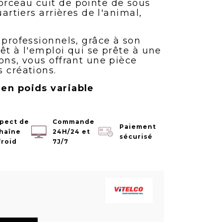
rceau cuit de pointe de sous
uartiers arrières de l'animal,
 professionnels, grâce à son
êt à l'emploi qui se prête à une
ons, vous offrant une pièce
 créations.
 en poids variable
pect de
Commande
Paiement
chaîne
24H/24 et
sécurisé
froid
7J/7