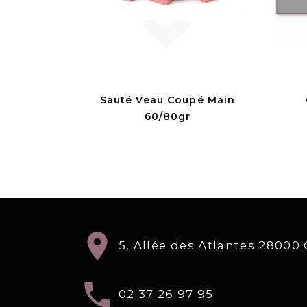
Sauté Veau Coupé Main
60/80gr
location_on
5, Allée des Atlantes 2800
local_phone
02 37 26 97 95