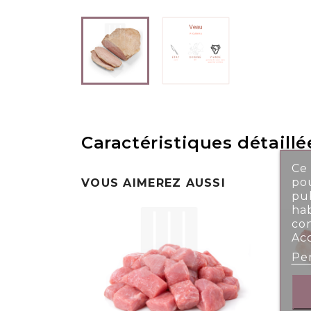
Caractéristiques détaillé
Ce 
pou
VOUS AIMEREZ AUSSI
pub
ha
co
Ac
Per