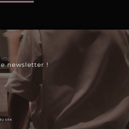
re newsletter !
u site.