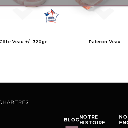
Côte Veau +/- 320gr
Paleron Veau
0 CHARTRES
NOTRE
NO
BLOG
HISTOIRE
EN