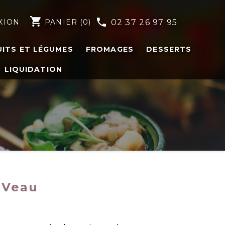
shopping_cart
phone
XION
PANIER
(0)
02 37 26 97 95
UITS ET LÉGUMES
FROMAGES
DESSERTS
LIQUIDATION
 Veau