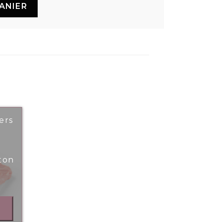
ANIER
ers
ton