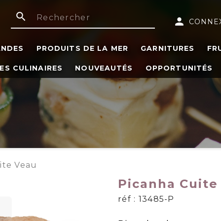
search
person
CONNE
ANDES
PRODUITS DE LA MER
GARNITURES
FR
ES CULINAIRES
NOUVEAUTÉS
OPPORTUNITÉS
ite Veau
Picanha Cuite
réf : 13485-P