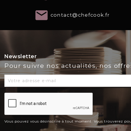
email
contact@chefcook.fr
Newsletter
Pour suivre nos actualités, nos offr
Vous pouvez vous désinscrire à tout moment. Vous trouverez pour c