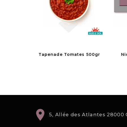
Tapenade Tomates 500gr
Ni
location_on
5, Allée des Atlantes 2800