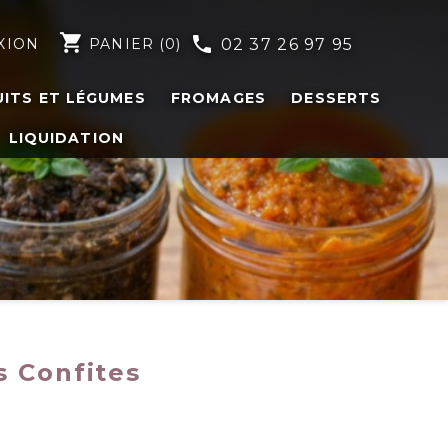
shopping_cart
phone
XION
PANIER
(0)
02 37 26 97 95
UITS ET LÉGUMES
FROMAGES
DESSERTS
LIQUIDATION
 Confites