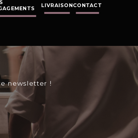
S
LIVRAISON
CONTACT
GAGEMENTS
re newsletter !