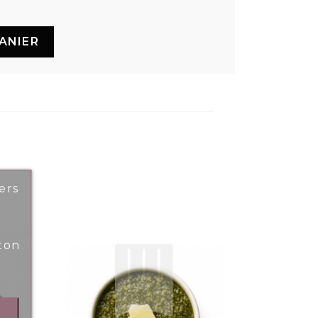
ANIER
ers
ton