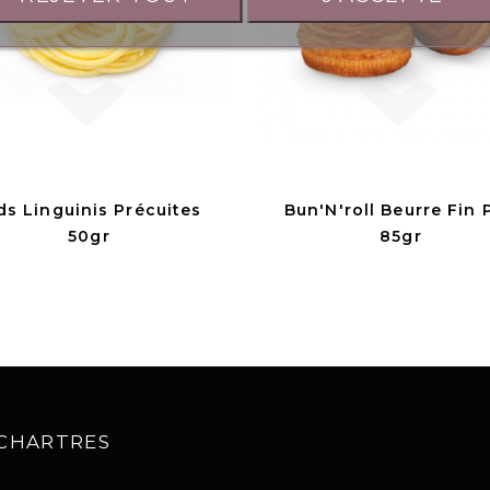
ds Linguinis Précuites
Bun'N'roll Beurre Fin 
50gr
85gr
0 CHARTRES