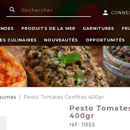
search
person
CONNE
ANDES
PRODUITS DE LA MER
GARNITURES
FR
ES CULINAIRES
NOUVEAUTÉS
OPPORTUNITÉS
égumes
Pesto Tomates Confites 400gr
Pesto Tomates
400gr
réf : 11553