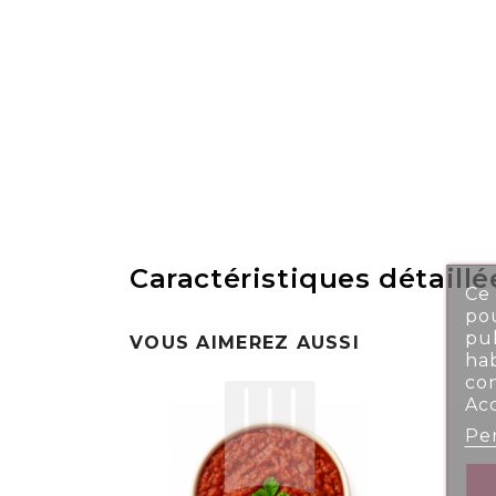
Caractéristiques détaillé
Ce 
pou
pub
VOUS AIMEREZ AUSSI
ha
co
Ac
Per