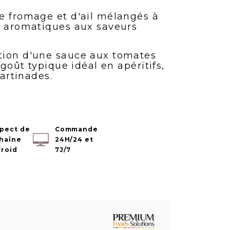
e fromage et d'ail mélangés à
s aromatiques aux saveurs
tion d'une sauce aux tomates
 goût typique idéal en apéritifs,
tartinades.
pect de
Commande
chaîne
24H/24 et
froid
7J/7