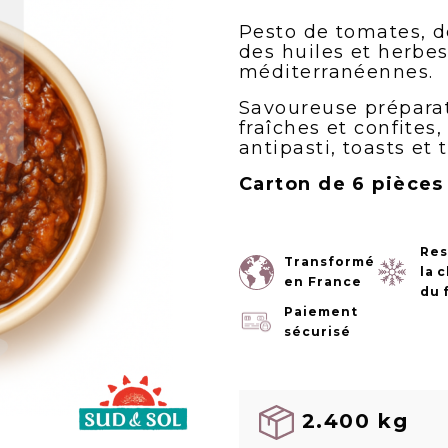
Pesto de tomates, d
des huiles et herbe
méditerranéennes.
Savoureuse prépara
fraîches et confites,
antipasti, toasts et 
Carton de 6 pièces
Res
Transformé
la 
en France
du 
Paiement
sécurisé
2.400 kg