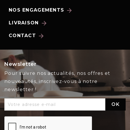
arrow_forward
NOS ENGAGEMENTS
arrow_forward
LIVRAISON
arrow_forward
CONTACT
Newsletter
Pour suivre nos actualités, nos offres et
nouveautés, inscrivez-vous à notre
newsletter !