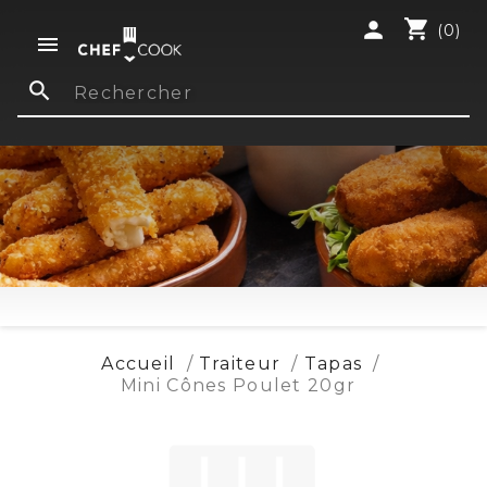
shopping_cart
person
(0)

search
Accueil
Traiteur
Tapas
Mini Cônes Poulet 20gr