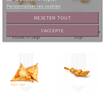
Personnaliser les cookies
REJETER TOUT
J'ACCEPTE
Mini Aiguillettes
Bouchées Poulet Saté
Poulet +/-28gr
20gr