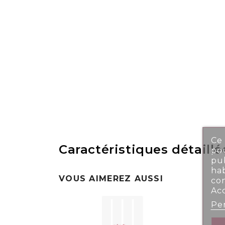
Ce 
Caractéristiques détaillé
pou
pub
ha
VOUS AIMEREZ AUSSI
co
Ac
Per