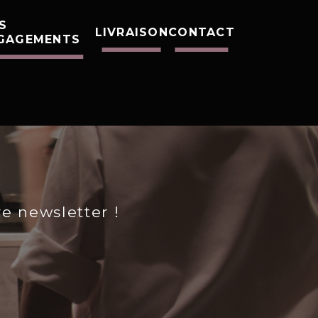
S
LIVRAISON
CONTACT
GAGEMENTS
re newsletter !