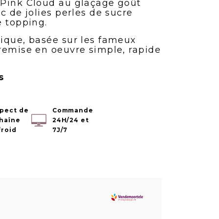
 Pink Cloud au glaçage goût
c de jolies perles de sucre
e topping.
ique, basée sur les fameux
remise en oeuvre simple, rapide
s
pect de
Commande
chaîne
24H/24 et
froid
7J/7