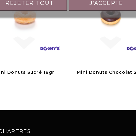
REJETER TOUT
J'ACCEPTE
ini Donuts Sucré 18gr
Mini Donuts Chocolat 
0 CHARTRES