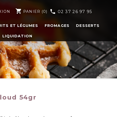
shopping_cart
phone
XION
PANIER
(0)
02 37 26 97 95
UITS ET LÉGUMES
FROMAGES
DESSERTS
LIQUIDATION
loud 54gr