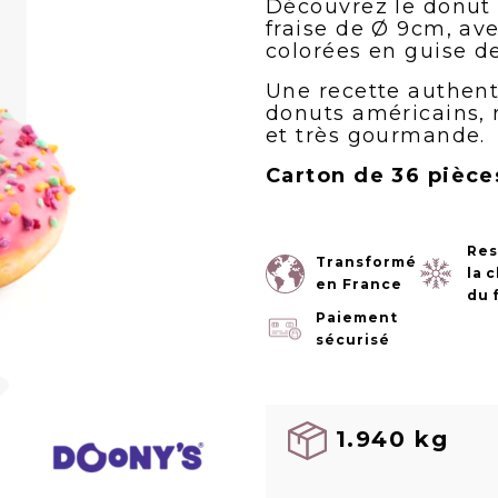
Découvrez le donut
fraise de Ø 9cm, ave
colorées en guise d
Une recette authent
donuts américains, 
et très gourmande.
Carton de 36 pièce
Res
Transformé
la 
en France
du 
Paiement
sécurisé
1.940 kg