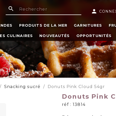
search
person
CONNE
ANDES
PRODUITS DE LA MER
GARNITURES
FR
ES CULINAIRES
NOUVEAUTÉS
OPPORTUNITÉS
Snacking sucré
Donuts Pink Cloud 54gr
Donuts Pink C
réf : 13814