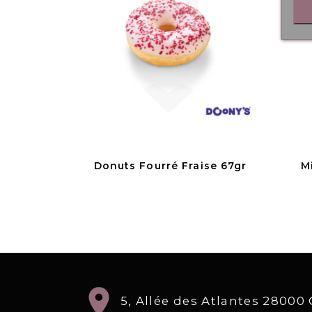
Donuts Fourré Fraise 67gr
M
location_on
5, Allée des Atlantes 2800