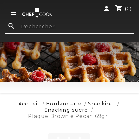
shopping_cart
person
(0)

search
Accueil
Boulangerie
Snacking
Snacking sucré
Plaque Brownie Pécan 69gr