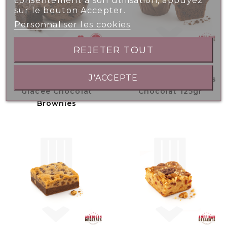
sur le bouton Accepter.
Personnaliser les cookies
OPPORTUNITÉS
REJETER TOUT
J'ACCEPTE
Bac 2.5L - Crème
Muffin Cacao Pépites
Glacée Chocolat
Chocolat 125gr
Brownies