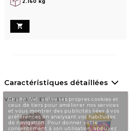
2.160 kg

Caractéristiques détaillées
Ce site Web utilise ses propres cookies et
VOUS AIMEREZ AUSSI
ceux de tiers pour améliorer nos services
et vous montrer des publicités liées à vos
préférences en analysant vos habitudes
de navigation. Pour donner votre
consentement à son utilisation, appuyez