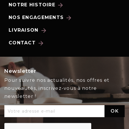
arrow_forward
NOTRE HISTOIRE
arrow_forward
NOS ENGAGEMENTS
arrow_forward
LIVRAISON
arrow_forward
CONTACT
Newsletter
Pour suivre nos actualités, nos offres et
nouveautés, inscrivez-vous à notre
newsletter !