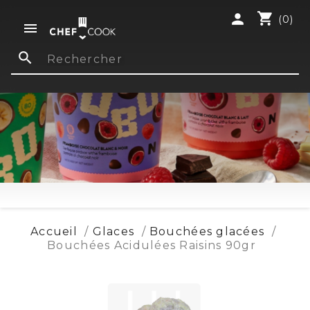
shopping_cart
person
(0)

search
Accueil
Glaces
Bouchées glacées
Bouchées Acidulées Raisins 90gr